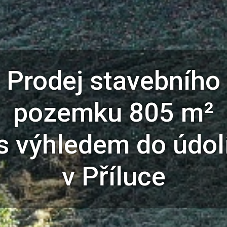
Prodej stavebního
pozemku 805 m²
s výhledem do údol
v Příluce